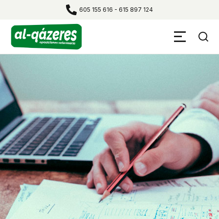
605 155 616
-
615 897 124